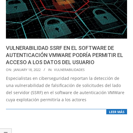
VULNERABILIDAD SSRF EN EL SOFTWARE DE
AUTENTICACIÓN VMWARE PODRÍA PERMITIR EL
ACCESO A LOS DATOS DEL USUARIO
2022-
ON:
JANUARY 18, 2022
IN:
VULNERABILIDADES
01-
Especialistas en ciberseguridad reportan la detección de
18
una vulnerabilidad de falsificación de solicitudes del lado
del servidor (SSRF) en el software de autenticación VMWare
cuya explotación permitiría a los actores
LEER MÁS