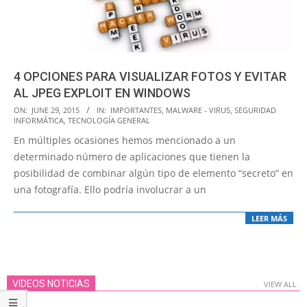
4 OPCIONES PARA VISUALIZAR FOTOS Y EVITAR
AL JPEG EXPLOIT EN WINDOWS
2015-
ON:
JUNE 29, 2015
IN:
IMPORTANTES
,
MALWARE - VIRUS
,
SEGURIDAD
INFORMÁTICA
,
TECNOLOGÍA GENERAL
06-
En múltiples ocasiones hemos mencionado a un
29
determinado número de aplicaciones que tienen la
posibilidad de combinar algún tipo de elemento “secreto” en
una fotografía. Ello podría involucrar a un
LEER MÁS
VIDEOS NOTICIAS
VIEW ALL