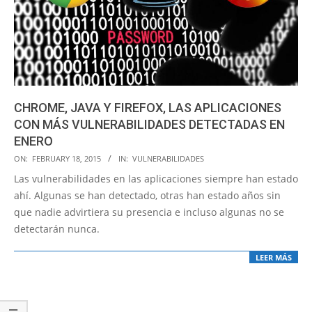
CHROME, JAVA Y FIREFOX, LAS APLICACIONES
CON MÁS VULNERABILIDADES DETECTADAS EN
ENERO
2015-
ON:
FEBRUARY 18, 2015
IN:
VULNERABILIDADES
02-
Las vulnerabilidades en las aplicaciones siempre han estado
18
ahí. Algunas se han detectado, otras han estado años sin
que nadie advirtiera su presencia e incluso algunas no se
detectarán nunca.
LEER MÁS