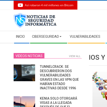
Así robaron 4 mil millones en Bitcoin
Skip
to
content
Secondary
INICIO
CIBERSEGURIDAD
VULNERABILIDADES
Navigation
Menu
IOS Y
VIDEOS NOTICIAS
VIEW ALL
TUNNELCRACK: SE
DESCUBRIERON DOS
VULNERABILIDADES
GRAVES EN LAS VPN QUE
HABÍAN ESTADO
INACTIVAS DESDE 1996
KENIA SOLO OTORGARÁ
VISAS A LA LLEGADA