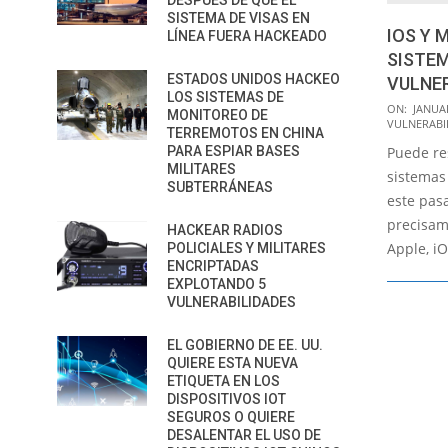
DESPUÉS DE QUE EL
SISTEMA DE VISAS EN
IOS Y 
LÍNEA FUERA HACKEADO
SISTE
ESTADOS UNIDOS HACKEO
VULNER
LOS SISTEMAS DE
2016-
ON:
JANUAR
MONITOREO DE
VULNERABI
01-
TERREMOTOS EN CHINA
PARA ESPIAR BASES
Puede re
02
MILITARES
sistemas
SUBTERRÁNEAS
este pas
precisam
HACKEAR RADIOS
Apple, i
POLICIALES Y MILITARES
ENCRIPTADAS
EXPLOTANDO 5
VULNERABILIDADES
EL GOBIERNO DE EE. UU.
QUIERE ESTA NUEVA
ETIQUETA EN LOS
DISPOSITIVOS IOT
SEGUROS O QUIERE
DESALENTAR EL USO DE