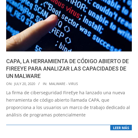
CAPA, LA HERRAMIENTA DE CÓDIGO ABIERTO DE
FIREEYE PARA ANALIZAR LAS CAPACIDADES DE
UN MALWARE
2020-
ON:
JULY 20, 2020
IN:
MALWARE - VIRUS
07-
La firma de ciberseguridad FireEye ha lanzado una nueva
20
herramienta de código abierto llamada CAPA, que
proporciona a los usuarios un marco de trabajo dedicado al
análisis de programas potencialmente
LEER MÁS