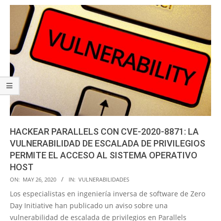
HACKEAR PARALLELS CON CVE-2020-8871: LA
VULNERABILIDAD DE ESCALADA DE PRIVILEGIOS
PERMITE EL ACCESO AL SISTEMA OPERATIVO
HOST
2020-
ON:
MAY 26, 2020
IN:
VULNERABILIDADES
05-
Los especialistas en ingeniería inversa de software de Zero
26
Day Initiative han publicado un aviso sobre una
vulnerabilidad de escalada de privilegios en Parallels