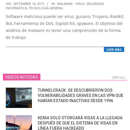
2015-
ON:
SEPTEMBER 14, 2015
IN:
MALWARE - VIRUS
,
SEGURIDAD
INFORMÁTICA
,
TECNOLOGÍA GENERAL
09-
Software malicioso puede ser virus, gusano, Troyano, Rootkit,
14
Bot, herramienta de DoS, Exploit Kit, spyware. El objetivo del
análisis de malware es tener una comprensión de la forma
de trabajo
LEER MÁS
VIDEOS NOTICIAS
VIEW ALL
TUNNELCRACK: SE DESCUBRIERON DOS
VULNERABILIDADES GRAVES EN LAS VPN QUE
HABÍAN ESTADO INACTIVAS DESDE 1996
KENIA SOLO OTORGARÁ VISAS A LA LLEGADA
DESPUÉS DE QUE EL SISTEMA DE VISAS EN
LÍNEA FUERA HACKEADO