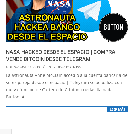
NASA HACKEO DESDE EL ESPACIO | COMPRA-
VENDE BITCOIN DESDE TELEGRAM
2019-
ON:
AUGUST 27, 2019
IN:
VIDEOS NOTICIAS
08-
La astronauta Anne McClain accedió a la cuenta bancaria de
27
su ex pareja desde el espacio | Telegram se actualiza con
nueva función de Cartera de Criptomonedas llamada
Button. A
LEER MÁS