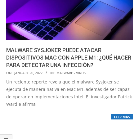
MALWARE SYSJOKER PUEDE ATACAR
DISPOSITIVOS MAC CON APPLE M1: ¿QUÉ HACER
PARA DETECTAR UNA INFECCIÓN?
2022-
ON:
JANUARY 20, 2022
IN:
MALWARE - VIRUS
01-
Un reciente reporte revela que el malware SysJoker se
20
ejecuta de manera nativa en Mac M1, además de ser capaz
de operar en implementaciones Intel. El investigador Patrick
Wardle afirma
LEER MÁS