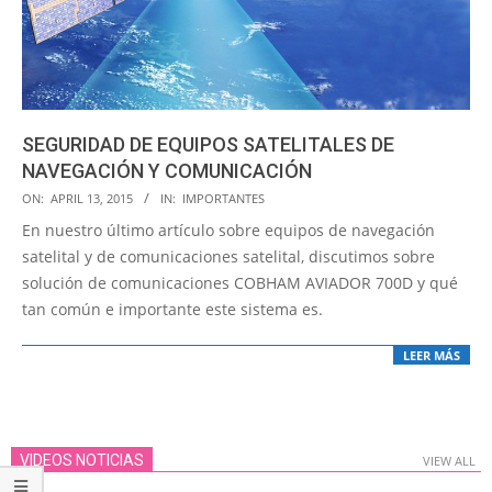
SEGURIDAD DE EQUIPOS SATELITALES DE
NAVEGACIÓN Y COMUNICACIÓN
2015-
ON:
APRIL 13, 2015
IN:
IMPORTANTES
04-
En nuestro último artículo sobre equipos de navegación
13
satelital y de comunicaciones satelital, discutimos sobre
solución de comunicaciones COBHAM AVIADOR 700D y qué
tan común e importante este sistema es.
LEER MÁS
VIDEOS NOTICIAS
VIEW ALL