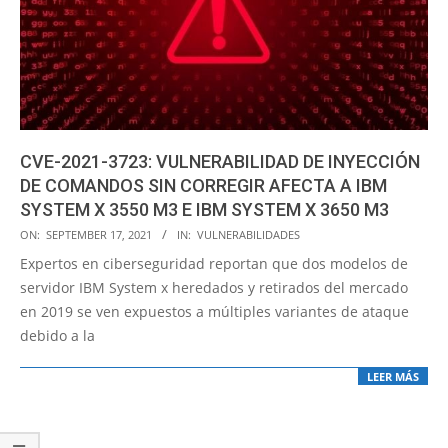
CVE-2021-3723: VULNERABILIDAD DE INYECCIÓN
DE COMANDOS SIN CORREGIR AFECTA A IBM
SYSTEM X 3550 M3 E IBM SYSTEM X 3650 M3
2021-
ON:
SEPTEMBER 17, 2021
IN:
VULNERABILIDADES
09-
Expertos en ciberseguridad reportan que dos modelos de
17
servidor IBM System x heredados y retirados del mercado
en 2019 se ven expuestos a múltiples variantes de ataque
debido a la
LEER MÁS