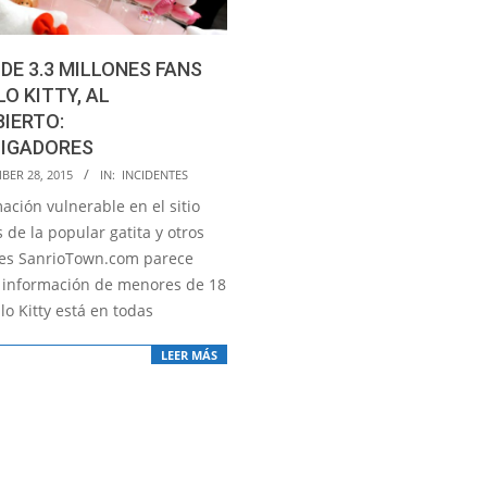
DE 3.3 MILLONES FANS
LO KITTY, AL
IERTO:
TIGADORES
BER 28, 2015
IN:
INCIDENTES
ación vulnerable en el sitio
 de la popular gatita y otros
es SanrioTown.com parece
la información de menores de 18
lo Kitty está en todas
LEER MÁS