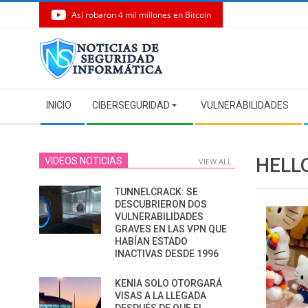
Así robaron 4 mil millones en Bitcoin
Skip
to
content
Secondary
INICIO
CIBERSEGURIDAD
VULNERABILIDADES
Navigation
Menu
HELL
VIDEOS NOTICIAS
VIEW ALL
TUNNELCRACK: SE
DESCUBRIERON DOS
VULNERABILIDADES
GRAVES EN LAS VPN QUE
HABÍAN ESTADO
INACTIVAS DESDE 1996
KENIA SOLO OTORGARÁ
VISAS A LA LLEGADA