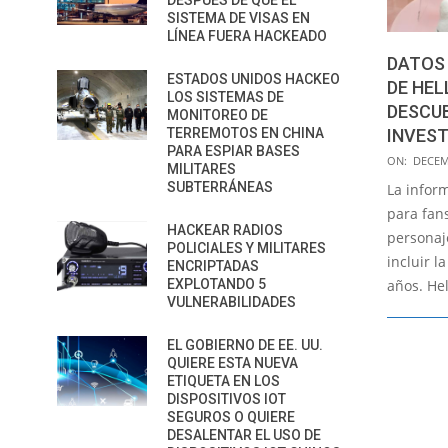
DESPUÉS DE QUE EL
SISTEMA DE VISAS EN
LÍNEA FUERA HACKEADO
DATOS 
ESTADOS UNIDOS HACKEO
DE HEL
LOS SISTEMAS DE
DESCUB
MONITOREO DE
INVES
TERREMOTOS EN CHINA
PARA ESPIAR BASES
2015-
ON:
DECEM
MILITARES
12-
SUBTERRÁNEAS
La inform
28
para fans
HACKEAR RADIOS
personaj
POLICIALES Y MILITARES
incluir 
ENCRIPTADAS
años. Hel
EXPLOTANDO 5
VULNERABILIDADES
EL GOBIERNO DE EE. UU.
QUIERE ESTA NUEVA
ETIQUETA EN LOS
DISPOSITIVOS IOT
SEGUROS O QUIERE
DESALENTAR EL USO DE