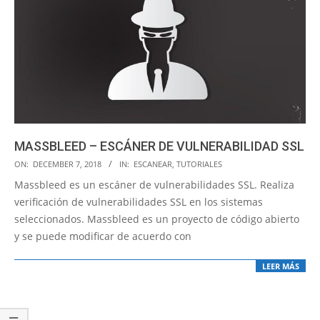
MASSBLEED – ESCÁNER DE VULNERABILIDAD SSL
2018-
ON:
DECEMBER 7, 2018
IN:
ESCANEAR
,
TUTORIALES
12-
Massbleed es un escáner de vulnerabilidades SSL. Realiza
07
verificación de vulnerabilidades SSL en los sistemas
seleccionados. Massbleed es un proyecto de código abierto
y se puede modificar de acuerdo con
LEER MÁS