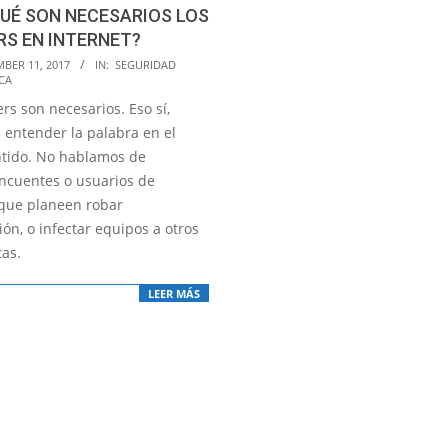
UÉ SON NECESARIOS LOS
S EN INTERNET?
BER 11, 2017
IN:
SEGURIDAD
CA
rs son necesarios. Eso sí,
entender la palabra en el
tido. No hablamos de
incuentes o usuarios de
 que planeen robar
ón, o infectar equipos a otros
tas.
LEER MÁS