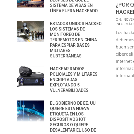
DESPUÉS DE QUE EL
¿POR Q
SISTEMA DE VISAS EN
LÍNEA FUERA HACKEADO
HACKER
2017-
ON:
NOVEM
ESTADOS UNIDOS HACKEO
INFORMÁTI
11-
LOS SISTEMAS DE
Los hacke
11
MONITOREO DE
debemos 
TERREMOTOS EN CHINA
PARA ESPIAR BASES
buen sen
MILITARES
ciberdel
SUBTERRÁNEAS
Internet
informaci
HACKEAR RADIOS
POLICIALES Y MILITARES
internau
ENCRIPTADAS
EXPLOTANDO 5
VULNERABILIDADES
EL GOBIERNO DE EE. UU.
QUIERE ESTA NUEVA
ETIQUETA EN LOS
DISPOSITIVOS IOT
SEGUROS O QUIERE
DESALENTAR EL USO DE