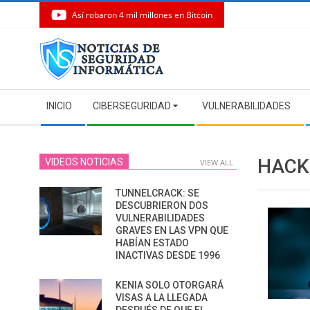
Así robaron 4 mil millones en Bitcoin
Skip
to
content
Secondary
INICIO
CIBERSEGURIDAD
VULNERABILIDADES
Navigation
Menu
HACK
VIDEOS NOTICIAS
VIEW ALL
TUNNELCRACK: SE
DESCUBRIERON DOS
VULNERABILIDADES
GRAVES EN LAS VPN QUE
HABÍAN ESTADO
INACTIVAS DESDE 1996
KENIA SOLO OTORGARÁ
VISAS A LA LLEGADA