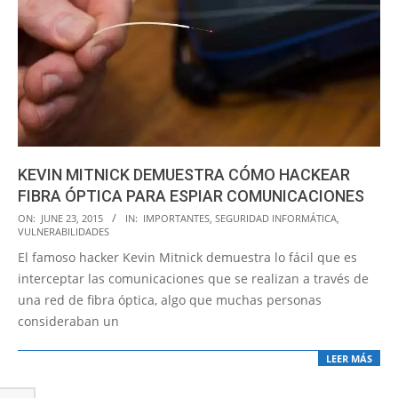
KEVIN MITNICK DEMUESTRA CÓMO HACKEAR
FIBRA ÓPTICA PARA ESPIAR COMUNICACIONES
2015-
ON:
JUNE 23, 2015
IN:
IMPORTANTES
,
SEGURIDAD INFORMÁTICA
,
VULNERABILIDADES
06-
El famoso hacker Kevin Mitnick demuestra lo fácil que es
23
interceptar las comunicaciones que se realizan a través de
una red de fibra óptica, algo que muchas personas
consideraban un
LEER MÁS