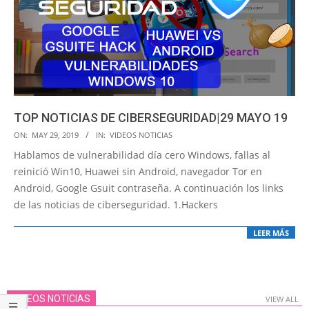
TOP NOTICIAS DE CIBERSEGURIDAD|29 MAYO 19
2019-
ON:
MAY 29, 2019
IN:
VIDEOS NOTICIAS
05-
Hablamos de vulnerabilidad día cero Windows, fallas al
29
reinició Win10, Huawei sin Android, navegador Tor en
Android, Google Gsuit contraseña. A continuación los links
de las noticias de ciberseguridad. 1.Hackers
LEER MÁS
VIDEOS NOTICIAS
VIEW ALL