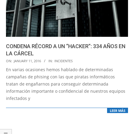
CONDENA RÉCORD A UN “HACKER”: 334 AÑOS EN
LA CÁRCEL
2016-
ON:
JANUARY 11, 2016
IN:
INCIDENTES
01-
En varias ocasiones hemos hablado de determinadas
11
campañas de phising con las que piratas informáticos
tratan de engañarnos para conseguir determinada
información importante o confidencial de nuestros equipos
infectados y
LEER MÁS