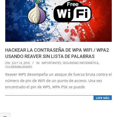
HACKEAR LA CONTRASEÑA DE WPA WIFI / WPA2
USANDO REAVER SIN LISTA DE PALABRAS
2016-
ON:
JULY 14, 2016
IN:
IMPORTANTES
,
SEGURIDAD INFORMÁTICA
,
VULNERABILIDADES
07-
Reaver-WPS desempeña un ataque de fuerza bruta contra el
14
número de pin de WiFi de un punto de acceso. Una vez
encontrado el pin de WPS, WPA PSK se puede
LEER MÁS