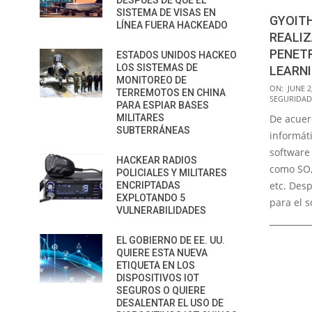
DESPUÉS DE QUE EL
SISTEMA DE VISAS EN
GYOIT
LÍNEA FUERA HACKEADO
REALIZ
PENET
ESTADOS UNIDOS HACKEO
LOS SISTEMAS DE
LEARN
MONITOREO DE
2018-
ON:
JUNE 2
TERREMOTOS EN CHINA
SEGURIDAD
06-
PARA ESPIAR BASES
MILITARES
De acuer
02
SUBTERRÁNEAS
informáti
software
HACKEAR RADIOS
como SO,
POLICIALES Y MILITARES
etc. Desp
ENCRIPTADAS
EXPLOTANDO 5
para el s
VULNERABILIDADES
EL GOBIERNO DE EE. UU.
QUIERE ESTA NUEVA
ETIQUETA EN LOS
DISPOSITIVOS IOT
SEGUROS O QUIERE
DESALENTAR EL USO DE