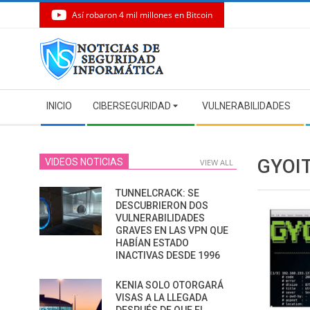
Así robaron 4 mil millones en Bitcoin
Skip
to
content
Secondary
INICIO
CIBERSEGURIDAD
VULNERABILIDADES
Navigation
Menu
GYOI
VIDEOS NOTICIAS
VIEW ALL
TUNNELCRACK: SE
DESCUBRIERON DOS
VULNERABILIDADES
GRAVES EN LAS VPN QUE
HABÍAN ESTADO
INACTIVAS DESDE 1996
KENIA SOLO OTORGARÁ
VISAS A LA LLEGADA