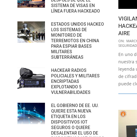
DESPUÉS DE QUE EL
SISTEMA DE VISAS EN
LÍNEA FUERA HACKEADO
VIGILA
ESTADOS UNIDOS HACKEO
HACKE
LOS SISTEMAS DE
AIRE
MONITOREO DE
2016-
TERREMOTOS EN CHINA
ON:
MARCH
SEGURIDAD
PARA ESPIAR BASES
03-
MILITARES
En uno d
30
SUBTERRÁNEAS
nuestra 
leyenda 
HACKEAR RADIOS
POLICIALES Y MILITARES
de cifra
ENCRIPTADAS
puede clo
EXPLOTANDO 5
VULNERABILIDADES
EL GOBIERNO DE EE. UU.
QUIERE ESTA NUEVA
ETIQUETA EN LOS
DISPOSITIVOS IOT
SEGUROS O QUIERE
DESALENTAR EL USO DE