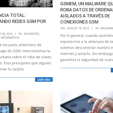
GSMEM, UN MALWARE QU
ROBA DATOS DE ORDEN
NCIA TOTAL:
AISLADOS A TRAVÉS DE
ANDO REDES GSM POR
CONEXIONES GSM
2015-
ON:
AUGUST 18, 2015
IN:
MALWARE
08-
 30, 2016
IN:
INCIDENTES
,
Por lo general, cuando queremo
 INFORMÁTICA
18
exponernos a la amenaza de la
e los posts anteriores de
solemos desconectar nuestro 
saga de GSM, mencionamos la
Internet y aislarlo. Sin embarg
urbana sobre el robo de claves
garantiza la seguridad de nues
do. Esta presupone que alguien
nar tu tarjeta
LEER MÁS