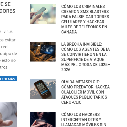
E SE
CÓMO LOS CRIMINALES
ADORES
CREARON SMS BLASTERS
PARA FALSIFICAR TORRES
CELULARES Y HACKEAR
MILES DE TELÉFONOS EN
 - VIRUS
CANADÁ
s evitar
LA BRECHA INVISIBLE:
 red
CÓMO LOS AGENTES DE IA
equipo de
SE CONVIRTIERON EN LA
SUPERFICIE DE ATAQUE
o esto no
MÁS PELIGROSA DE 2025–
tros
2026
LEER MÁS
OLVIDA METASPLOIT:
CÓMO PREDATOR HACKEA
CUALQUIER MÓVIL CON
ATAQUES PUBLICITARIOS
CERO-CLIC
CÓMO LOS HACKERS
INTERCEPTAN OTPS Y
LLAMADAS MÓVILES SIN