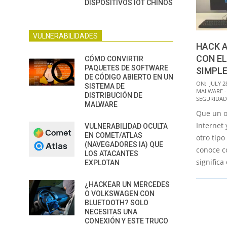
DISPOSITIVOS IOT CHINOS
VULNERABILIDADES
HACK 
CON E
CÓMO CONVIRTIR
PAQUETES DE SOFTWARE
SIMPL
DE CÓDIGO ABIERTO EN UN
2015-
ON:
JULY 2
SISTEMA DE
MALWARE -
07-
DISTRIBUCIÓN DE
SEGURIDAD
MALWARE
28
Que un o
Internet
VULNERABILIDAD OCULTA
EN COMET/ATLAS
otro tipo
(NAVEGADORES IA) QUE
conoce c
LOS ATACANTES
significa
EXPLOTAN
¿HACKEAR UN MERCEDES
O VOLKSWAGEN CON
BLUETOOTH? SOLO
NECESITAS UNA
CONEXIÓN Y ESTE TRUCO