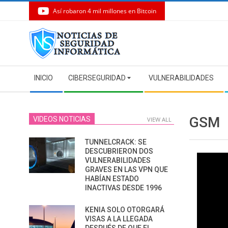
Así robaron 4 mil millones en Bitcoin
Skip
to
content
Secondary
INICIO
CIBERSEGURIDAD
VULNERABILIDADES
Navigation
Menu
GSM
VIDEOS NOTICIAS
VIEW ALL
TUNNELCRACK: SE
DESCUBRIERON DOS
VULNERABILIDADES
GRAVES EN LAS VPN QUE
HABÍAN ESTADO
INACTIVAS DESDE 1996
KENIA SOLO OTORGARÁ
VISAS A LA LLEGADA