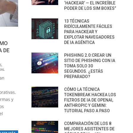
‘HACKEAR’ — EL INCREÍBLE
PODER DE LOS SIM BOXES”
13 TÉCNICAS
RIDÍCULAMENTE FÁCILES
PARA HACKEAR Y
EXPLOTAR NAVEGADORES
DE IA AGÉNTICA
ÓMO
A DE
PHISHING 2.0:CREAR UN
SITIO DE PHISHING CON IA
S
,
TOMA SOLO 30
RAL
SEGUNDOS. ¿ESTÁS
PREPARADO?
ean
CÓMO LA TÉCNICA
rativas.
TOKENBREAK HACKEA LOS
ormas y
FILTROS DE IA DE OPENAI,
ANTHROPIC Y GEMINI:
os
TUTORIAL PASO A PASO
el
COMPARACIÓN DE LOS 8
MEJORES ASISTENTES DE