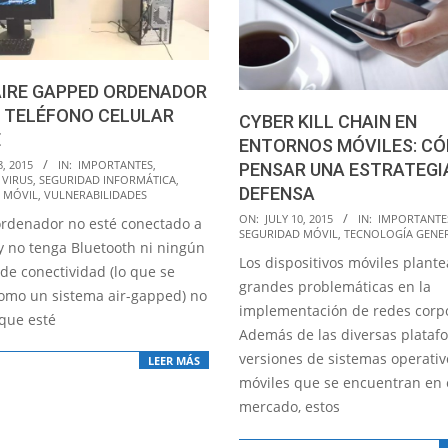
AIRE GAPPED ORDENADOR
L TELÉFONO CELULAR
CYBER KILL CHAIN EN
E
ENTORNOS MÓVILES: C
8, 2015
IN:
IMPORTANTES
,
PENSAR UNA ESTRATEGI
 VIRUS
,
SEGURIDAD INFORMÁTICA
,
DEFENSA
 MÓVIL
,
VULNERABILIDADES
2015-
ON:
JULY 10, 2015
IN:
IMPORTANTE
rdenador no esté conectado a
SEGURIDAD MÓVIL
,
TECNOLOGÍA GENE
07-
 y no tenga Bluetooth ni ningún
Los dispositivos móviles plant
10
 de conectividad (lo que se
grandes problemáticas en la
omo un sistema air-gapped) no
implementación de redes corpo
 que esté
Además de las diversas plataf
versiones de sistemas operativ
LEER MÁS
móviles que se encuentran en 
mercado, estos