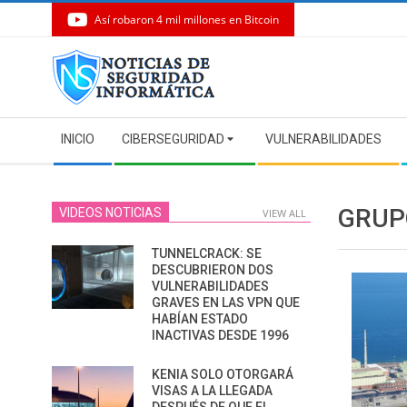
Así robaron 4 mil millones en Bitcoin
Skip
to
content
Secondary
INICIO
CIBERSEGURIDAD
VULNERABILIDADES
Navigation
Menu
GRUP
VIDEOS NOTICIAS
VIEW ALL
TUNNELCRACK: SE
DESCUBRIERON DOS
VULNERABILIDADES
GRAVES EN LAS VPN QUE
HABÍAN ESTADO
INACTIVAS DESDE 1996
KENIA SOLO OTORGARÁ
VISAS A LA LLEGADA