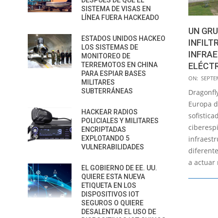
DESPUÉS DE QUE EL
SISTEMA DE VISAS EN
LÍNEA FUERA HACKEADO
UN GRU
ESTADOS UNIDOS HACKEO
INFILT
LOS SISTEMAS DE
INFRA
MONITOREO DE
TERREMOTOS EN CHINA
ELÉCTR
PARA ESPIAR BASES
2017-
ON:
SEPTE
MILITARES
09-
SUBTERRÁNEAS
Dragonfl
09
Europa d
HACKEAR RADIOS
sofistic
POLICIALES Y MILITARES
ciberespi
ENCRIPTADAS
EXPLOTANDO 5
infraest
VULNERABILIDADES
diferent
a actuar
EL GOBIERNO DE EE. UU.
QUIERE ESTA NUEVA
ETIQUETA EN LOS
DISPOSITIVOS IOT
SEGUROS O QUIERE
DESALENTAR EL USO DE