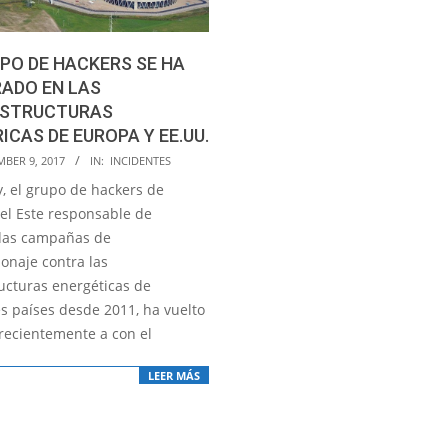
PO DE HACKERS SE HA
RADO EN LAS
ESTRUCTURAS
ICAS DE EUROPA Y EE.UU.
MBER 9, 2017
IN:
INCIDENTES
y, el grupo de hackers de
el Este responsable de
adas campañas de
onaje contra las
ructuras energéticas de
es países desde 2011, ha vuelto
 recientemente a con el
LEER MÁS