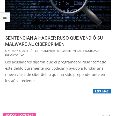
SENTENCIAN A HACKER RUSO QUE VENDIÓ SU
MALWARE AL CIBERCRIMEN
2016-
ON:
MAY 3, 2016
IN:
INCIDENTES
,
MALWARE - VIRUS
,
SEGURIDAD
INFORMÁTICA
05-
Los acusadores dijeron que el programador ruso “cometió
03
este delito puramente por codicia” y ayudó a fundar una
nueva clase de ciberdelito que ha sido preponderante en
los años recientes.
LEER MÁS