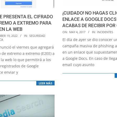
¡CUIDADO! NO HAGAS CLI
 PRESENTA EL CIFRADO
ENLACE A GOOGLE DOCS
TREMO A EXTREMO PARA
ACABAS DE RECIBIR POR
EN LA WEB
2017-
ON:
MAY 4, 2017
IN:
INCIDENTES
BER 19, 2022
IN:
SEGURIDAD
05-
El día de ayer se dio conocer u
CA
04
campaña masiva de phishing 
nunció el viernes que agregará
en un enlace que supuestamen
o de extremo a extremo (E2EE) a
a Google Docs. En caso de lleg
la web lo que permitirá a los
email cuyo asunto
 registrados de Google
e enviar y
LEER MÁS