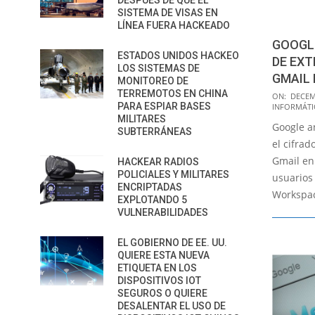
DESPUÉS DE QUE EL
SISTEMA DE VISAS EN
LÍNEA FUERA HACKEADO
GOOGLE
ESTADOS UNIDOS HACKEO
DE EX
LOS SISTEMAS DE
GMAIL 
MONITOREO DE
TERREMOTOS EN CHINA
2022-
ON:
DECEM
PARA ESPIAR BASES
INFORMÁTI
12-
MILITARES
Google a
19
SUBTERRÁNEAS
el cifrad
Gmail en 
HACKEAR RADIOS
POLICIALES Y MILITARES
usuarios
ENCRIPTADAS
Workspac
EXPLOTANDO 5
VULNERABILIDADES
EL GOBIERNO DE EE. UU.
QUIERE ESTA NUEVA
ETIQUETA EN LOS
DISPOSITIVOS IOT
SEGUROS O QUIERE
DESALENTAR EL USO DE