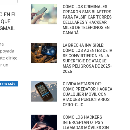
CÓMO LOS CRIMINALES
CREARON SMS BLASTERS
C EN EL
PARA FALSIFICAR TORRES
 QUE
CELULARES Y HACKEAR
 GMAIL
MILES DE TELÉFONOS EN
CANADÁ
na
LA BRECHA INVISIBLE:
apoyada
CÓMO LOS AGENTES DE IA
SE CONVIRTIERON EN LA
te dirige
SUPERFICIE DE ATAQUE
ar un
MÁS PELIGROSA DE 2025–
2026
OLVIDA METASPLOIT:
LEER MÁS
CÓMO PREDATOR HACKEA
CUALQUIER MÓVIL CON
ATAQUES PUBLICITARIOS
CERO-CLIC
CÓMO LOS HACKERS
INTERCEPTAN OTPS Y
LLAMADAS MÓVILES SIN