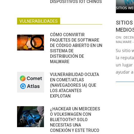
DISPOSITIVOS IOT CHINOS
VULNERABILIDADES
SITIOS
MEDIO
CÓMO CONVIRTIR
2015-
ON:
DECEM
PAQUETES DE SOFTWARE
MALWARE -
12-
DE CÓDIGO ABIERTO EN UN
Su sitio
30
SISTEMA DE
DISTRIBUCIÓN DE
la reput
MALWARE
un lugar 
ayudar a
VULNERABILIDAD OCULTA
EN COMET/ATLAS
(NAVEGADORES IA) QUE
LOS ATACANTES
EXPLOTAN
¿HACKEAR UN MERCEDES
O VOLKSWAGEN CON
BLUETOOTH? SOLO
NECESITAS UNA
CONEXIÓN Y ESTE TRUCO