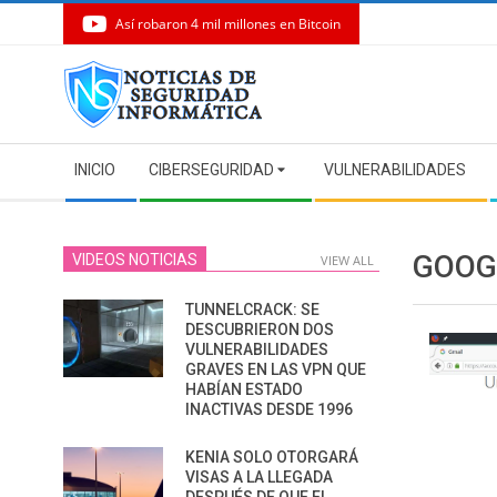
Así robaron 4 mil millones en Bitcoin
Skip
to
content
Secondary
INICIO
CIBERSEGURIDAD
VULNERABILIDADES
Navigation
Menu
GOOG
VIDEOS NOTICIAS
VIEW ALL
TUNNELCRACK: SE
DESCUBRIERON DOS
VULNERABILIDADES
GRAVES EN LAS VPN QUE
HABÍAN ESTADO
INACTIVAS DESDE 1996
KENIA SOLO OTORGARÁ
VISAS A LA LLEGADA