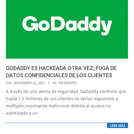
GODADDY ES HACKEADA OTRA VEZ; FUGA DE
DATOS CONFIDENCIALES DE LOS CLIENTES
2021-
ON:
NOVEMBER 22, 2021
IN:
INCIDENTES
11-
A través de una alerta de seguridad, GoDaddy confirmó que
22
hasta 1.2 millones de sus clientes se verían expuestos a
múltiples escenarios maliciosos debido al acceso no
autorizado a un
LEER MÁS