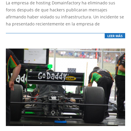
07-
La empresa de hosting Domainfactory ha eliminado sus
10
foros después de que hackers publicaran mensajes
afirmando haber violado su infraestructura. Un incidente se
ha presentado recientemente en la empresa de
LEER MÁS