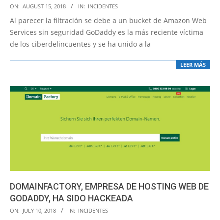
2018-
ON:
AUGUST 15, 2018
IN:
INCIDENTES
08-
Al parecer la filtración se debe a un bucket de Amazon Web
15
Services sin seguridad GoDaddy es la más reciente víctima
de los ciberdelincuentes y se ha unido a la
LEER MÁS
DOMAINFACTORY, EMPRESA DE HOSTING WEB DE
GODADDY, HA SIDO HACKEADA
2018-
ON:
JULY 10, 2018
IN:
INCIDENTES