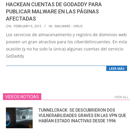
HACKEAN CUENTAS DE GODADDY PARA
PUBLICAR MALWARE EN LAS PÁGINAS
AFECTADAS
2015-
ON:
FEBRUARY 6, 2015
IN:
MALWARE - VIRUS
02-
Los servicios de almacenamiento y registro de dominios web
06
poseen un gran atractivo para los ciberdelincuentes. En esta
ocasión (y no ha sido la única) algunas cuentas del servicio
GoDaddy
LEER MÁS
VIDEOS NOTICIAS
VIEW ALL
TUNNELCRACK: SE DESCUBRIERON DOS
VULNERABILIDADES GRAVES EN LAS VPN QUE
HABÍAN ESTADO INACTIVAS DESDE 1996