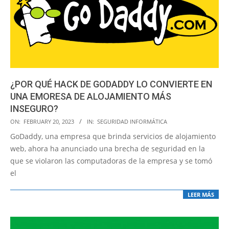
¿POR QUÉ HACK DE GODADDY LO CONVIERTE EN
UNA EMORESA DE ALOJAMIENTO MÁS
INSEGURO?
2023-
ON:
FEBRUARY 20, 2023
IN:
SEGURIDAD INFORMÁTICA
02-
GoDaddy, una empresa que brinda servicios de alojamiento
20
web, ahora ha anunciado una brecha de seguridad en la
que se violaron las computadoras de la empresa y se tomó
el
LEER MÁS