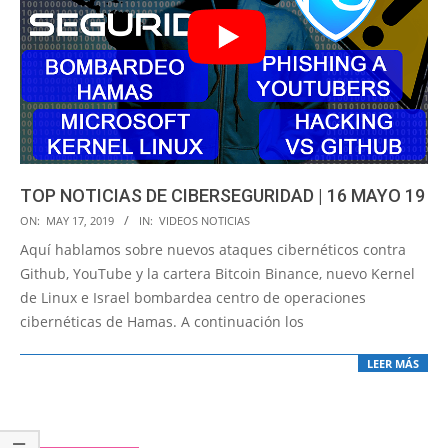
TOP NOTICIAS DE CIBERSEGURIDAD | 16 MAYO 19
2019-
ON:
MAY 17, 2019
IN:
VIDEOS NOTICIAS
05-
Aquí hablamos sobre nuevos ataques cibernéticos contra
17
Github, YouTube y la cartera Bitcoin Binance, nuevo Kernel
de Linux e Israel bombardea centro de operaciones
cibernéticas de Hamas. A continuación los
LEER MÁS