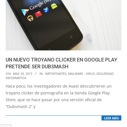
UN NUEVO TROYANO CLICKER EN GOOGLE PLAY
PRETENDE SER DUBSMASH
2015-
ON:
MAY 29, 2015
IN:
IMPORTANTES
,
MALWARE - VIRUS
,
SEGURIDAD
INFORMÁTICA
05-
Hace poco, los investigadores de Avast descubrieron un
29
troyano clicker de pornografía en la tienda Google Play
Store, que se hace pasar por una versión oficial de
“Dubsmash 2” y
LEER MÁS