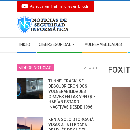
Así robaron 4 mil millones en Bitcoin
Skip
to
content
Secondary
INICIO
CIBERSEGURIDAD
VULNERABILIDADES
Navigation
Menu
FOXIT
VIDEOS NOTICIAS
VIEW ALL
TUNNELCRACK: SE
DESCUBRIERON DOS
VULNERABILIDADES
GRAVES EN LAS VPN QUE
HABÍAN ESTADO
INACTIVAS DESDE 1996
KENIA SOLO OTORGARÁ
VISAS A LA LLEGADA