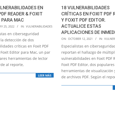
LNERABILIDADES EN
18 VULNERABILIDADES
PDF READER & FOXIT
CRÍTICAS EN FOXIT PDF 
R PARA MAC
Y FOXIT PDF EDITOR.
ACTUALICE ESTAS
Y 25, 2022
IN:
VULNERABILIDADES
APLICACIONES DE INMED
istas en ciberseguridad
2021-
ON:
OCTOBER 12, 2021
IN:
VULNER
 la detección de dos
10-
lidades críticas en Foxit PDF
Especialistas en cibersegurida
12
Foxit Editor para Mac, un par
reportan el hallazgo de múltip
ares herramientas de lector
vulnerabilidades en Foxit PDF 
de al reporte,
Foxit PDF Editor, dos populares
herramientas de visualización 
LEER MÁS
de archivos PDF. Según el repor