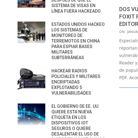
DESPUÉS DE QUE EL
SISTEMA DE VISAS EN
DOS VU
LÍNEA FUERA HACKEADO
FOXIT 
EDITO
ESTADOS UNIDOS HACKEO
LOS SISTEMAS DE
2022-
ON:
JANUAR
MONITOREO DE
01-
Especial
TERREMOTOS EN CHINA
25
PARA ESPIAR BASES
reportan
MILITARES
vulnerabi
SUBTERRÁNEAS
Reader y 
de popul
HACKEAR RADIOS
POLICIALES Y MILITARES
PDF. Acor
ENCRIPTADAS
EXPLOTANDO 5
VULNERABILIDADES
EL GOBIERNO DE EE. UU.
QUIERE ESTA NUEVA
ETIQUETA EN LOS
DISPOSITIVOS IOT
SEGUROS O QUIERE
DESALENTAR EL USO DE