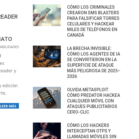
CÓMO LOS CRIMINALES
CREARON SMS BLASTERS
READER
PARA FALSIFICAR TORRES
CELULARES Y HACKEAR
MILES DE TELÉFONOS EN
CANADÁ
IATO
ABILIDADES
LA BRECHA INVISIBLE:
CÓMO LOS AGENTES DE IA
d
SE CONVIRTIERON EN LA
les
SUPERFICIE DE ATAQUE
Reader y
MÁS PELIGROSA DE 2025–
2026
y edición
OLVIDA METASPLOIT:
te,
CÓMO PREDATOR HACKEA
CUALQUIER MÓVIL CON
LEER MÁS
ATAQUES PUBLICITARIOS
CERO-CLIC
CÓMO LOS HACKERS
INTERCEPTAN OTPS Y
LLAMADAS MÓVILES SIN