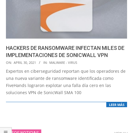
HACKERS DE RANSOMWARE INFECTAN MILES DE
IMPLEMENTACIONES DE SONICWALL VPN
2021-
ON:
APRIL 30, 2021
IN:
MALWARE - VIRUS
04-
Expertos en ciberseguridad reportan que los operadores de
30
una nueva variante de ransomware identificada como
FiveHands lograron explotar una falla día cero en las
soluciones VPN de SonicWall SMA 100
LEER MÁS