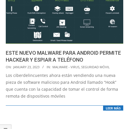
ESTE NUEVO MALWARE PARA ANDROID PERMITE
HACKEAR Y ESPIAR A TELÉFONO
2023-
ON:
JANUARY 23, 2023
IN:
MALWARE - VIRUS
,
SEGURIDAD MÓVIL
01-
Los ciberdelincuentes ahora están vendiendo una nueva
23
pieza de software malicioso para Android llamado “Hook”
que cuenta con la capacidad de tomar el control de forma
remota de dispositivos móviles
LEER MÁS