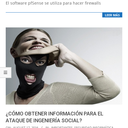
El software pfSense se utiliza para hacer firewalls
LEER MÁS
¿CÓMO OBTENER INFORMACIÓN PARA EL
ATAQUE DE INGENIERÍA SOCIAL?
2016-
ON:
AUGUST 17, 2016
IN:
IMPORTANTES
,
SEGURIDAD INFORMÁTICA
,