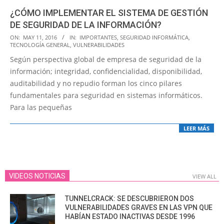
¿CÓMO IMPLEMENTAR EL SISTEMA DE GESTIÓN
DE SEGURIDAD DE LA INFORMACIÓN?
2016-
ON:
MAY 11, 2016
IN:
IMPORTANTES
,
SEGURIDAD INFORMÁTICA
,
TECNOLOGÍA GENERAL
,
VULNERABILIDADES
05-
Según perspectiva global de empresa de seguridad de la
11
información; integridad, confidencialidad, disponibilidad,
auditabilidad y no repudio forman los cinco pilares
fundamentales para seguridad en sistemas informáticos.
Para las pequeñas
LEER MÁS
VIDEOS NOTICIAS
VIEW ALL
TUNNELCRACK: SE DESCUBRIERON DOS
VULNERABILIDADES GRAVES EN LAS VPN QUE
HABÍAN ESTADO INACTIVAS DESDE 1996