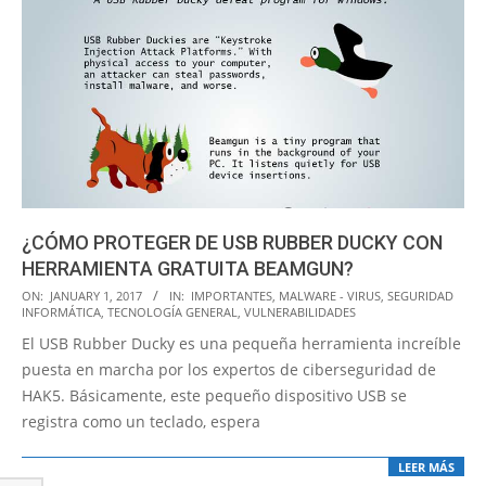
¿CÓMO PROTEGER DE USB RUBBER DUCKY CON
HERRAMIENTA GRATUITA BEAMGUN?
2017-
ON:
JANUARY 1, 2017
IN:
IMPORTANTES
,
MALWARE - VIRUS
,
SEGURIDAD
INFORMÁTICA
,
TECNOLOGÍA GENERAL
,
VULNERABILIDADES
01-
El USB Rubber Ducky es una pequeña herramienta increíble
01
puesta en marcha por los expertos de ciberseguridad de
HAK5. Básicamente, este pequeño dispositivo USB se
registra como un teclado, espera
LEER MÁS