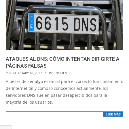
ATAQUES AL DNS: CÓMO INTENTAN DIRIGIRTE A
PÁGINAS FALSAS
2017-
ON:
FEBRUARY 10, 2017
IN:
INCIDENTES
02-
A pesar de ser algo esencial para el correcto funcionamiento
10
de Internet tal y como lo conocemos actualmente, los
servidores DNS suelen pasar desapercibidos para la
mayoría de los usuarios.
LEER MÁS