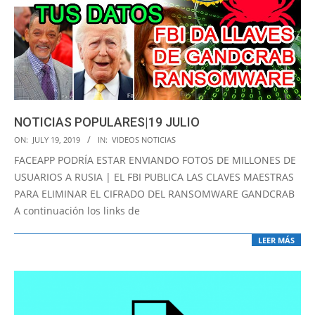
NOTICIAS POPULARES|19 JULIO
2019-
ON:
JULY 19, 2019
IN:
VIDEOS NOTICIAS
07-
FACEAPP PODRÍA ESTAR ENVIANDO FOTOS DE MILLONES DE
19
USUARIOS A RUSIA | EL FBI PUBLICA LAS CLAVES MAESTRAS
PARA ELIMINAR EL CIFRADO DEL RANSOMWARE GANDCRAB
A continuación los links de
LEER MÁS