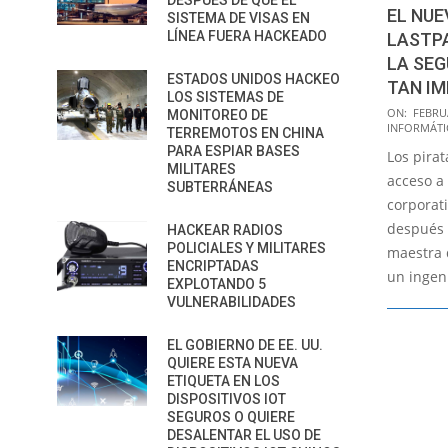
DESPUÉS DE QUE EL
EL NUE
SISTEMA DE VISAS EN
LÍNEA FUERA HACKEADO
LASTP
LA SEG
ESTADOS UNIDOS HACKEO
TAN I
LOS SISTEMAS DE
2023-
ON:
FEBRUA
MONITOREO DE
INFORMÁTI
02-
TERREMOTOS EN CHINA
PARA ESPIAR BASES
Los pira
28
MILITARES
acceso a
SUBTERRÁNEAS
corporat
después 
HACKEAR RADIOS
POLICIALES Y MILITARES
maestra 
ENCRIPTADAS
un ingen
EXPLOTANDO 5
VULNERABILIDADES
EL GOBIERNO DE EE. UU.
QUIERE ESTA NUEVA
ETIQUETA EN LOS
DISPOSITIVOS IOT
SEGUROS O QUIERE
DESALENTAR EL USO DE