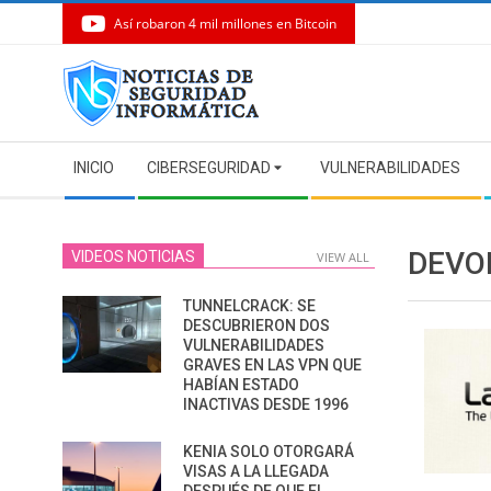
Así robaron 4 mil millones en Bitcoin
Skip
to
content
Secondary
INICIO
CIBERSEGURIDAD
VULNERABILIDADES
Navigation
Menu
DEVO
VIDEOS NOTICIAS
VIEW ALL
TUNNELCRACK: SE
DESCUBRIERON DOS
VULNERABILIDADES
GRAVES EN LAS VPN QUE
HABÍAN ESTADO
INACTIVAS DESDE 1996
KENIA SOLO OTORGARÁ
VISAS A LA LLEGADA