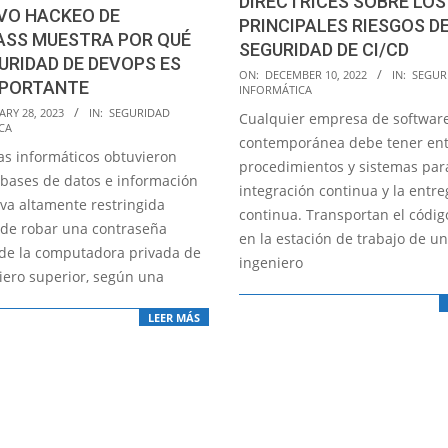
DIRECTRICES SOBRE LOS
VO HACKEO DE
PRINCIPALES RIESGOS D
ASS MUESTRA POR QUÉ
SEGURIDAD DE CI/CD
URIDAD DE DEVOPS ES
2022-
ON:
DECEMBER 10, 2022
IN:
SEGUR
MPORTANTE
INFORMÁTICA
12-
RY 28, 2023
IN:
SEGURIDAD
Cualquier empresa de softwar
10
CA
contemporánea debe tener ent
tas informáticos obtuvieron
procedimientos y sistemas par
 bases de datos e información
integración continua y la entre
iva altamente restringida
continua. Transportan el códig
de robar una contraseña
en la estación de trabajo de un
de la computadora privada de
ingeniero
iero superior, según una
LEER MÁS