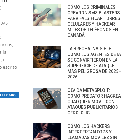
 10
E
CÓMO LOS CRIMINALES
CREARON SMS BLASTERS
PARA FALSIFICAR TORRES
IDAD
CELULARES Y HACKEAR
MILES DE TELÉFONOS EN
CANADÁ
e
ornos,
LA BRECHA INVISIBLE:
a la
CÓMO LOS AGENTES DE IA
ga
SE CONVIRTIERON EN LA
SUPERFICIE DE ATAQUE
o escrito
MÁS PELIGROSA DE 2025–
2026
OLVIDA METASPLOIT:
LEER MÁS
CÓMO PREDATOR HACKEA
CUALQUIER MÓVIL CON
ATAQUES PUBLICITARIOS
CERO-CLIC
CÓMO LOS HACKERS
INTERCEPTAN OTPS Y
LLAMADAS MÓVILES SIN