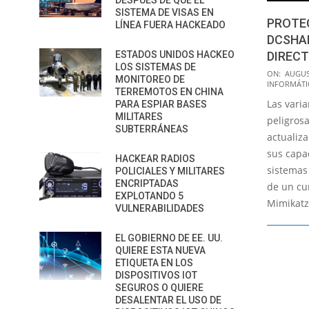
DESPUÉS DE QUE EL
SISTEMA DE VISAS EN
PROTE
LÍNEA FUERA HACKEADO
DCSHA
DIREC
ESTADOS UNIDOS HACKEO
LOS SISTEMAS DE
2020-
ON:
AUGUS
MONITOREO DE
INFORMÁTI
08-
TERREMOTOS EN CHINA
Las vari
20
PARA ESPIAR BASES
MILITARES
peligros
SUBTERRÁNEAS
actualiz
sus capa
HACKEAR RADIOS
sistemas
POLICIALES Y MILITARES
ENCRIPTADAS
de un cu
EXPLOTANDO 5
Mimikatz
VULNERABILIDADES
EL GOBIERNO DE EE. UU.
QUIERE ESTA NUEVA
ETIQUETA EN LOS
DISPOSITIVOS IOT
SEGUROS O QUIERE
DESALENTAR EL USO DE