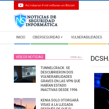
Así robaron 4 mil millones en Bitcoin
Skip
to
content
Secondary
INICIO
CIBERSEGURIDAD
VULNERABILIDADES
Navigation
Menu
DCS
VIDEOS NOTICIAS
VIEW ALL
TUNNELCRACK: SE
DESCUBRIERON DOS
VULNERABILIDADES
GRAVES EN LAS VPN QUE
HABÍAN ESTADO
INACTIVAS DESDE 1996
KENIA SOLO OTORGARÁ
VISAS A LA LLEGADA