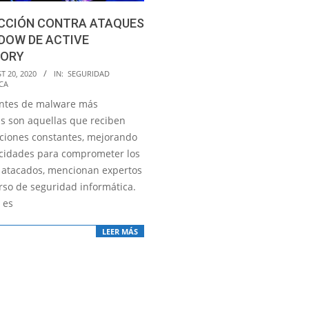
CCIÓN CONTRA ATAQUES
DOW DE ACTIVE
TORY
T 20, 2020
IN:
SEGURIDAD
CA
antes de malware más
as son aquellas que reciben
aciones constantes, mejorando
cidades para comprometer los
 atacados, mencionan expertos
rso de seguridad informática.
 es
LEER MÁS