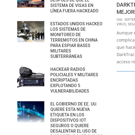
DESPUÉS DE QUE EL
DARKTR
SISTEMA DE VISAS EN
LÍNEA FUERA HACKEADO
MEJOR
2016-
ON:
SEPTE
ESTADOS UNIDOS HACKEO
VIRUS
,
SEG
09-
LOS SISTEMAS DE
Aunque e
13
MONITOREO DE
complica
TERREMOTOS EN CHINA
PARA ESPIAR BASES
que hace
MILITARES
DarkTrac
SUBTERRÁNEAS
acceso r
HACKEAR RADIOS
POLICIALES Y MILITARES
ENCRIPTADAS
EXPLOTANDO 5
VULNERABILIDADES
EL GOBIERNO DE EE. UU.
QUIERE ESTA NUEVA
ETIQUETA EN LOS
DISPOSITIVOS IOT
SEGUROS O QUIERE
DESALENTAR EL USO DE