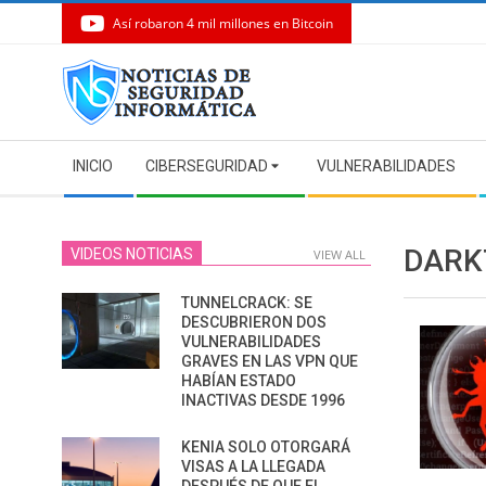
Así robaron 4 mil millones en Bitcoin
Skip
to
content
Secondary
INICIO
CIBERSEGURIDAD
VULNERABILIDADES
Navigation
Menu
DARK
VIDEOS NOTICIAS
VIEW ALL
TUNNELCRACK: SE
DESCUBRIERON DOS
VULNERABILIDADES
GRAVES EN LAS VPN QUE
HABÍAN ESTADO
INACTIVAS DESDE 1996
KENIA SOLO OTORGARÁ
VISAS A LA LLEGADA