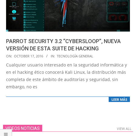
PARROT SECURITY 3.2 “CYBERSLOOP”, NUEVA
VERSIÓN DE ESTA SUITE DE HACKING
2016-
ON:
OCTOBER 17, 2016
IN:
TECNOLOGÍA GENERAL
10-
Cualquier usuario interesado en la seguridad informática y
17
en el hacking ético conocerá Kali Linux, la distribución más
completa de este ámbito de auditorías y seguridad, sin
embargo, no es
LEER MÁS
VIDEOS NOTICIAS
VIEW ALL