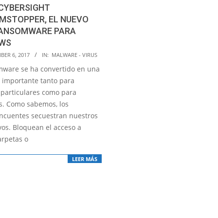
 CYBERSIGHT
MSTOPPER, EL NUEVO
RANSOMWARE PARA
WS
BER 6, 2017
IN:
MALWARE - VIRUS
mware se ha convertido en una
importante tanto para
 particulares como para
. Como sabemos, los
incuentes secuestran nuestros
vos. Bloquean el acceso a
arpetas o
LEER MÁS