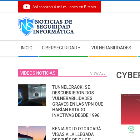
Así robaron 4 mil millones en Bitcoin
Skip
to
content
Secondary
INICIO
CIBERSEGURIDAD
VULNERABILIDADES
Navigation
Menu
CYBE
VIDEOS NOTICIAS
VIEW ALL
TUNNELCRACK: SE
DESCUBRIERON DOS
VULNERABILIDADES
GRAVES EN LAS VPN QUE
HABÍAN ESTADO
INACTIVAS DESDE 1996
KENIA SOLO OTORGARÁ
VISAS A LA LLEGADA