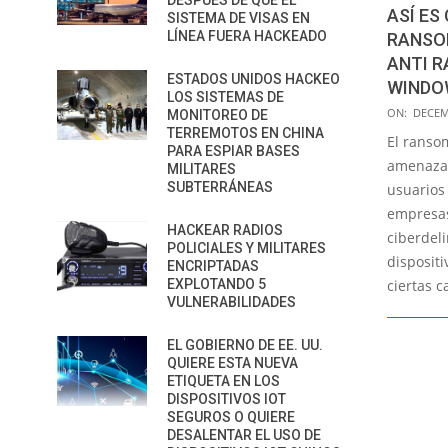
DESPUÉS DE QUE EL
ASÍ ES
SISTEMA DE VISAS EN
LÍNEA FUERA HACKEADO
RANSO
ANTI 
ESTADOS UNIDOS HACKEO
WINDO
LOS SISTEMAS DE
2017-
ON:
DECEM
MONITOREO DE
12-
TERREMOTOS EN CHINA
El ranso
PARA ESPIAR BASES
06
amenaza 
MILITARES
SUBTERRÁNEAS
usuarios
empresas
HACKEAR RADIOS
ciberdel
POLICIALES Y MILITARES
dispositi
ENCRIPTADAS
ciertas c
EXPLOTANDO 5
VULNERABILIDADES
EL GOBIERNO DE EE. UU.
QUIERE ESTA NUEVA
ETIQUETA EN LOS
DISPOSITIVOS IOT
SEGUROS O QUIERE
DESALENTAR EL USO DE