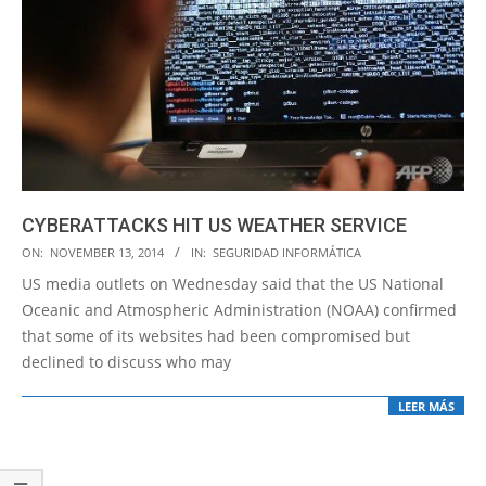
CYBERATTACKS HIT US WEATHER SERVICE
2014-
ON:
NOVEMBER 13, 2014
IN:
SEGURIDAD INFORMÁTICA
11-
US media outlets on Wednesday said that the US National
13
Oceanic and Atmospheric Administration (NOAA) confirmed
that some of its websites had been compromised but
declined to discuss who may
LEER MÁS