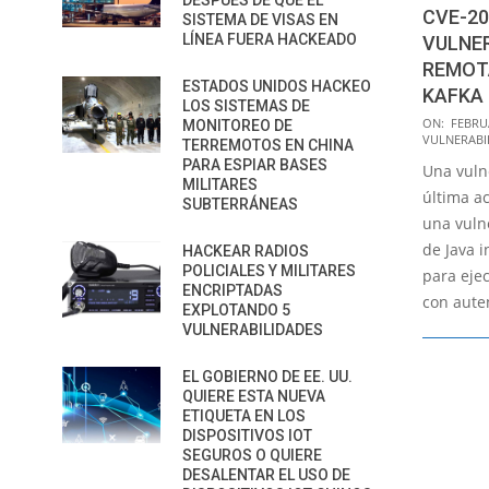
DESPUÉS DE QUE EL
CVE-20
SISTEMA DE VISAS EN
LÍNEA FUERA HACKEADO
VULNER
REMOT
ESTADOS UNIDOS HACKEO
KAFKA
LOS SISTEMAS DE
2023-
ON:
FEBRUA
MONITOREO DE
VULNERABI
TERREMOTOS EN CHINA
02-
PARA ESPIAR BASES
Una vuln
13
MILITARES
última a
SUBTERRÁNEAS
una vuln
de Java 
HACKEAR RADIOS
POLICIALES Y MILITARES
para eje
ENCRIPTADAS
con aute
EXPLOTANDO 5
VULNERABILIDADES
EL GOBIERNO DE EE. UU.
QUIERE ESTA NUEVA
ETIQUETA EN LOS
DISPOSITIVOS IOT
SEGUROS O QUIERE
DESALENTAR EL USO DE