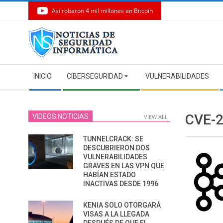
Así robaron 4 mil millones en Bitcoin
Skip
to
content
Secondary
INICIO
CIBERSEGURIDAD
VULNERABILIDADES
Navigation
Menu
CVE-
VIDEOS NOTICIAS
VIEW ALL
TUNNELCRACK: SE
DESCUBRIERON DOS
VULNERABILIDADES
GRAVES EN LAS VPN QUE
HABÍAN ESTADO
INACTIVAS DESDE 1996
KENIA SOLO OTORGARÁ
VISAS A LA LLEGADA