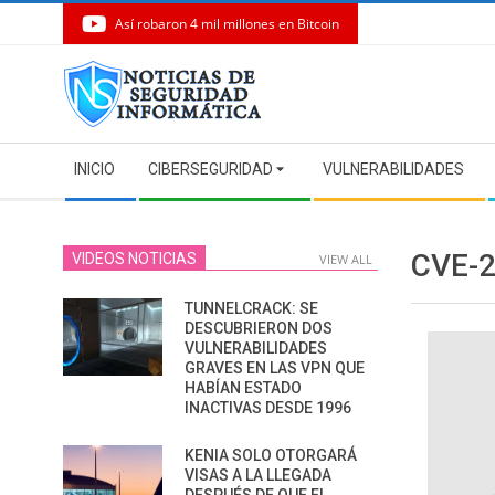
Así robaron 4 mil millones en Bitcoin
Skip
to
content
Secondary
INICIO
CIBERSEGURIDAD
VULNERABILIDADES
Navigation
Menu
CVE-
VIDEOS NOTICIAS
VIEW ALL
TUNNELCRACK: SE
DESCUBRIERON DOS
VULNERABILIDADES
GRAVES EN LAS VPN QUE
HABÍAN ESTADO
INACTIVAS DESDE 1996
KENIA SOLO OTORGARÁ
VISAS A LA LLEGADA