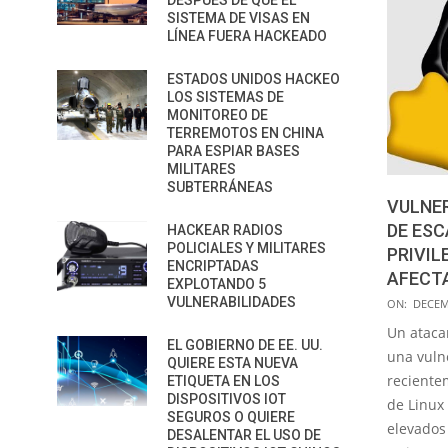
DESPUÉS DE QUE EL
SISTEMA DE VISAS EN
LÍNEA FUERA HACKEADO
ESTADOS UNIDOS HACKEO
LOS SISTEMAS DE
MONITOREO DE
TERREMOTOS EN CHINA
PARA ESPIAR BASES
MILITARES
SUBTERRÁNEAS
VULNER
DE ES
HACKEAR RADIOS
POLICIALES Y MILITARES
PRIVIL
ENCRIPTADAS
AFECTA
EXPLOTANDO 5
2022-
VULNERABILIDADES
ON:
DECEM
12-
Un ataca
EL GOBIERNO DE EE. UU.
01
una vuln
QUIERE ESTA NUEVA
reciente
ETIQUETA EN LOS
DISPOSITIVOS IOT
de Linux 
SEGUROS O QUIERE
elevados
DESALENTAR EL USO DE