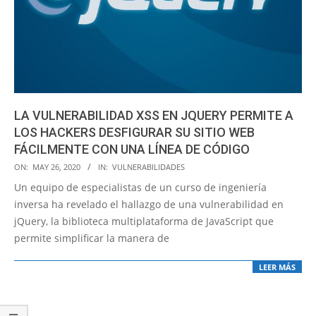
LA VULNERABILIDAD XSS EN JQUERY PERMITE A
LOS HACKERS DESFIGURAR SU SITIO WEB
FÁCILMENTE CON UNA LÍNEA DE CÓDIGO
2020-
ON:
MAY 26, 2020
IN:
VULNERABILIDADES
05-
Un equipo de especialistas de un curso de ingeniería
26
inversa ha revelado el hallazgo de una vulnerabilidad en
jQuery, la biblioteca multiplataforma de JavaScript que
permite simplificar la manera de
LEER MÁS