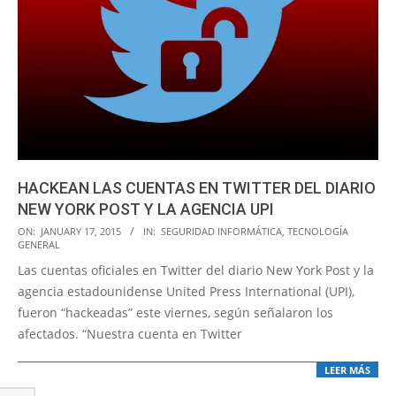
HACKEAN LAS CUENTAS EN TWITTER DEL DIARIO
NEW YORK POST Y LA AGENCIA UPI
2015-
ON:
JANUARY 17, 2015
IN:
SEGURIDAD INFORMÁTICA
,
TECNOLOGÍA
GENERAL
01-
Las cuentas oficiales en Twitter del diario New York Post y la
17
agencia estadounidense United Press International (UPI),
fueron “hackeadas” este viernes, según señalaron los
afectados. “Nuestra cuenta en Twitter
LEER MÁS