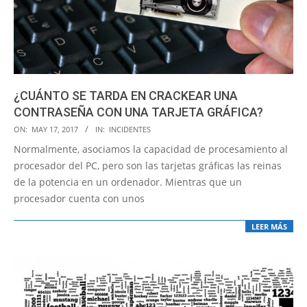
¿CUÁNTO SE TARDA EN CRACKEAR UNA
CONTRASEÑA CON UNA TARJETA GRÁFICA?
2017-
ON:
MAY 17, 2017
IN:
INCIDENTES
05-
Normalmente, asociamos la capacidad de procesamiento al
17
procesador del PC, pero son las tarjetas gráficas las reinas
de la potencia en un ordenador. Mientras que un
procesador cuenta con unos
LEER MÁS