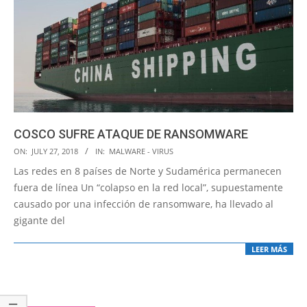
COSCO SUFRE ATAQUE DE RANSOMWARE
2018-
ON:
JULY 27, 2018
IN:
MALWARE - VIRUS
07-
Las redes en 8 países de Norte y Sudamérica permanecen
27
fuera de línea Un “colapso en la red local”, supuestamente
causado por una infección de ransomware, ha llevado al
gigante del
LEER MÁS