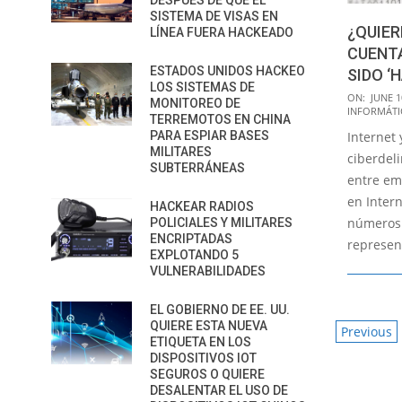
DESPUÉS DE QUE EL
SISTEMA DE VISAS EN
¿QUIER
LÍNEA FUERA HACKEADO
CUENTA
ESTADOS UNIDOS HACKEO
SIDO ‘
LOS SISTEMAS DE
2016-
ON:
JUNE 1
MONITOREO DE
INFORMÁTI
06-
TERREMOTOS EN CHINA
PARA ESPIAR BASES
Internet
10
MILITARES
ciberdel
SUBTERRÁNEAS
entre em
en Inter
HACKEAR RADIOS
números 
POLICIALES Y MILITARES
ENCRIPTADAS
represen
EXPLOTANDO 5
VULNERABILIDADES
EL GOBIERNO DE EE. UU.
QUIERE ESTA NUEVA
POSTS
Previous
ETIQUETA EN LOS
PAGIN
DISPOSITIVOS IOT
SEGUROS O QUIERE
DESALENTAR EL USO DE