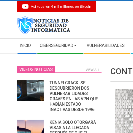
Así robaron 4 mil millones en Bitcoin
Skip
to
content
Secondary
INICIO
CIBERSEGURIDAD
VULNERABILIDADES
Navigation
Menu
CONT
VIDEOS NOTICIAS
VIEW ALL
TUNNELCRACK: SE
DESCUBRIERON DOS
VULNERABILIDADES
GRAVES EN LAS VPN QUE
HABÍAN ESTADO
INACTIVAS DESDE 1996
KENIA SOLO OTORGARÁ
VISAS A LA LLEGADA