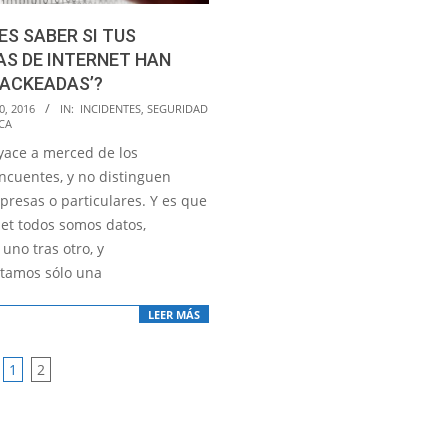
ES SABER SI TUS
S DE INTERNET HAN
HACKEADAS’?
0, 2016
IN:
INCIDENTES
,
SEGURIDAD
CA
 yace a merced de los
incuentes, y no distinguen
presas o particulares. Y es que
net todos somos datos,
uno tras otro, y
tamos sólo una
LEER MÁS
1
2
ATION