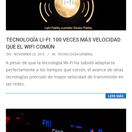
TECNOLOGÍA LI-FI: 100 VECES MÁS VELOCIDAD
QUE EL WIFI COMÚN
2015-
ON:
NOVEMBER 25, 2015
IN:
TECNOLOGÍA GENERAL
11-
A pesar de que la tecnología Wi-Fi ha sabido adaptarse
25
perfectamente a los tiempos que corren, el avance de otras
tecnologías precisan de mayor velocidad de transmisión en
las redes.
LEER MÁS