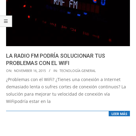
LA RADIO FM PODRÍA SOLUCIONAR TUS
PROBLEMAS CON EL WIFI
2015-
ON:
NOVEMBER 16, 2015
IN:
TECNOLOGÍA GENERAL
11-
¿Problemas con el WiFi? ¿Tienes una conexión a Internet
16
demasiado lenta o sufres cortes de conexión continuos? La
solución para mejorar tu velocidad de conexión vía
WiFipodría estar en la
LEER MÁS