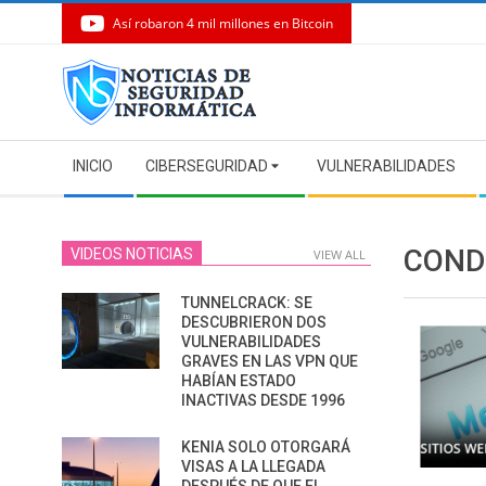
Así robaron 4 mil millones en Bitcoin
Skip
to
content
Secondary
INICIO
CIBERSEGURIDAD
VULNERABILIDADES
Navigation
Menu
COND
VIDEOS NOTICIAS
VIEW ALL
TUNNELCRACK: SE
DESCUBRIERON DOS
VULNERABILIDADES
GRAVES EN LAS VPN QUE
HABÍAN ESTADO
INACTIVAS DESDE 1996
KENIA SOLO OTORGARÁ
VISAS A LA LLEGADA