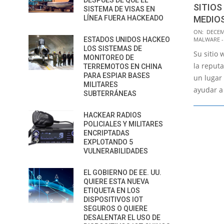
DESPUÉS DE QUE EL
SITIOS
SISTEMA DE VISAS EN
MEDIO
LÍNEA FUERA HACKEADO
2015-
ON:
DECEM
MALWARE -
ESTADOS UNIDOS HACKEO
12-
LOS SISTEMAS DE
Su sitio
30
MONITOREO DE
la reput
TERREMOTOS EN CHINA
PARA ESPIAR BASES
un lugar 
MILITARES
ayudar a
SUBTERRÁNEAS
HACKEAR RADIOS
POLICIALES Y MILITARES
ENCRIPTADAS
EXPLOTANDO 5
VULNERABILIDADES
EL GOBIERNO DE EE. UU.
QUIERE ESTA NUEVA
ETIQUETA EN LOS
DISPOSITIVOS IOT
SEGUROS O QUIERE
DESALENTAR EL USO DE