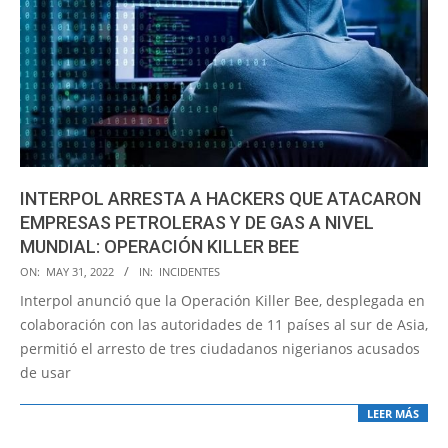
INTERPOL ARRESTA A HACKERS QUE ATACARON
EMPRESAS PETROLERAS Y DE GAS A NIVEL
MUNDIAL: OPERACIÓN KILLER BEE
2022-
ON:
MAY 31, 2022
IN:
INCIDENTES
05-
Interpol anunció que la Operación Killer Bee, desplegada en
31
colaboración con las autoridades de 11 países al sur de Asia,
permitió el arresto de tres ciudadanos nigerianos acusados
de usar
LEER MÁS