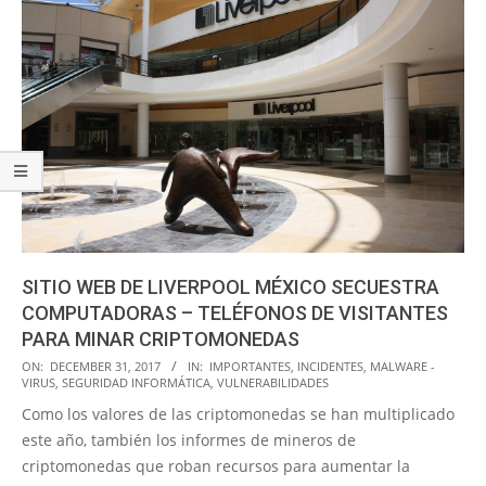
SITIO WEB DE LIVERPOOL MÉXICO SECUESTRA
COMPUTADORAS – TELÉFONOS DE VISITANTES
PARA MINAR CRIPTOMONEDAS
2017-
ON:
DECEMBER 31, 2017
IN:
IMPORTANTES
,
INCIDENTES
,
MALWARE -
VIRUS
,
SEGURIDAD INFORMÁTICA
,
VULNERABILIDADES
12-
Como los valores de las criptomonedas se han multiplicado
31
este año, también los informes de mineros de
criptomonedas que roban recursos para aumentar la