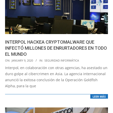
INTERPOL HACKEA CRYPTOMALWARE QUE
INFECTÓ MILLONES DE ENRURTADORES EN TODO
EL MUNDO
2020-
ON:
JANUARY 9, 2020
IN:
SEGURIDAD INFORMÁTICA
01-
Interpol, en colaboración con otras agencias, ha asestado un
09
duro golpe al cibercrimen en Asia. La agencia internacional
anunció la exitosa conclusión de la Operación Goldfish
Alpha, para la que
LEER MÁS