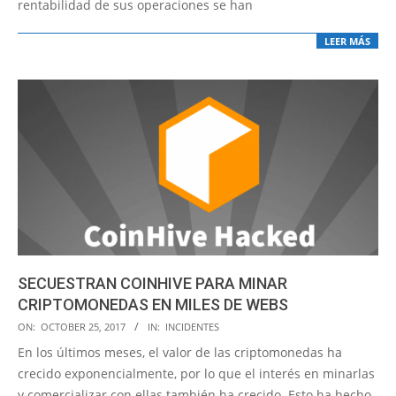
rentabilidad de sus operaciones se han
LEER MÁS
SECUESTRAN COINHIVE PARA MINAR
CRIPTOMONEDAS EN MILES DE WEBS
2017-
ON:
OCTOBER 25, 2017
IN:
INCIDENTES
10-
En los últimos meses, el valor de las criptomonedas ha
25
crecido exponencialmente, por lo que el interés en minarlas
y comercializar con ellas también ha crecido. Esto ha hecho