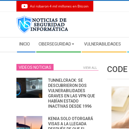
Así robaron 4 mil millones en Bitcoin
Skip
to
content
Secondary
INICIO
CIBERSEGURIDAD
VULNERABILIDADES
Navigation
Menu
CODE
VIDEOS NOTICIAS
VIEW ALL
TUNNELCRACK: SE
DESCUBRIERON DOS
VULNERABILIDADES
GRAVES EN LAS VPN QUE
HABÍAN ESTADO
INACTIVAS DESDE 1996
KENIA SOLO OTORGARÁ
VISAS A LA LLEGADA