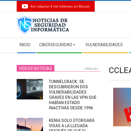
Así robaron 4 mil millones en Bitcoin
Skip
to
content
Secondary
INICIO
CIBERSEGURIDAD
VULNERABILIDADES
Navigation
Menu
CCLE
VIDEOS NOTICIAS
VIEW ALL
TUNNELCRACK: SE
DESCUBRIERON DOS
VULNERABILIDADES
GRAVES EN LAS VPN QUE
HABÍAN ESTADO
INACTIVAS DESDE 1996
KENIA SOLO OTORGARÁ
VISAS A LA LLEGADA