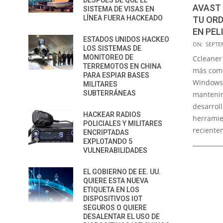
DESPUÉS DE QUE EL
AVAST
SISTEMA DE VISAS EN
LÍNEA FUERA HACKEADO
TU OR
EN PEL
ESTADOS UNIDOS HACKEO
2017-
ON:
SEPTE
LOS SISTEMAS DE
09-
MONITOREO DE
Ccleaner
18
TERREMOTOS EN CHINA
más comp
PARA ESPIAR BASES
Windows 
MILITARES
SUBTERRÁNEAS
mantenim
desarroll
HACKEAR RADIOS
herramie
POLICIALES Y MILITARES
reciente
ENCRIPTADAS
EXPLOTANDO 5
VULNERABILIDADES
EL GOBIERNO DE EE. UU.
QUIERE ESTA NUEVA
ETIQUETA EN LOS
DISPOSITIVOS IOT
SEGUROS O QUIERE
DESALENTAR EL USO DE