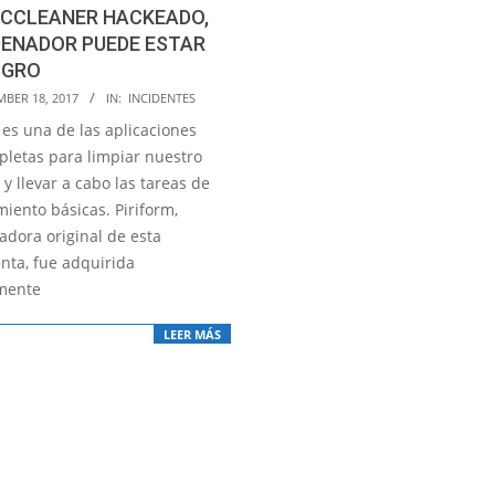
 CCLEANER HACKEADO,
DENADOR PUEDE ESTAR
IGRO
MBER 18, 2017
IN:
INCIDENTES
 es una de las aplicaciones
letas para limpiar nuestro
y llevar a cabo las tareas de
iento básicas. Piriform,
adora original de esta
nta, fue adquirida
mente
LEER MÁS